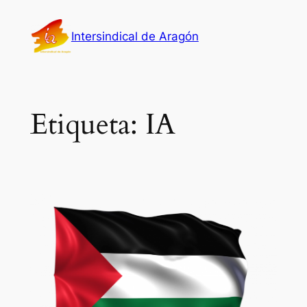
Saltar
al
Intersindical de Aragón
contenido
Etiqueta:
IA