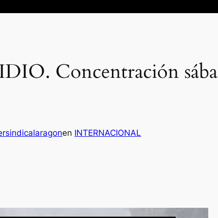
O. Concentración sábad
rsindicalaragon
en
INTERNACIONAL