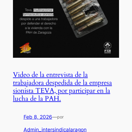
Video de la entrevista de la
trabajadora despedida de la empresa
sionista TEVA, por participar en la
lucha de la PAH.
Feb 8, 2026
—
por
Admin_intersindicalaragon