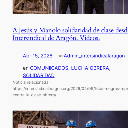
A Jesús y Manolo solidaridad de clase desd
Intersindical de Aragón. Videos.
Abr 15, 2026
—
Admin_intersindicalaragon
por
en
COMUNIICADOS
, 
LUCHA OBRERA
, 
SOLIDARIDAD
Noticia relacionada
https://intersindicalaragon.org/2026/04/09/listas-negras-rep
contra-la-clase-obrera/