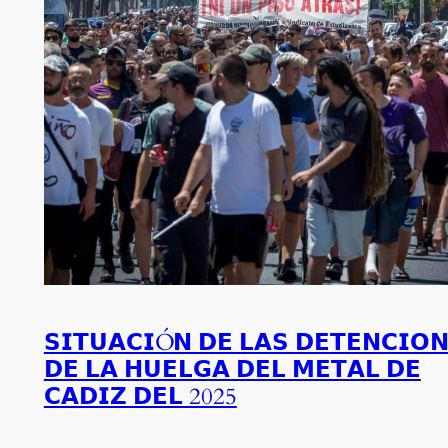
𝗦𝗜𝗧𝗨𝗔𝗖𝗜Ó𝗡 𝗗𝗘 𝗟𝗔𝗦 𝗗𝗘𝗧𝗘𝗡𝗖𝗜𝗢
𝗗𝗘 𝗟𝗔 𝗛𝗨𝗘𝗟𝗚𝗔 𝗗𝗘𝗟 𝗠𝗘𝗧𝗔𝗟 𝗗𝗘
𝗖𝗔𝗗𝗜𝗭 𝗗𝗘𝗟 2025