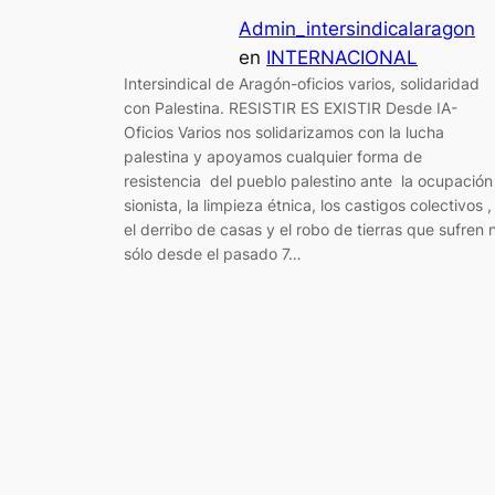
Admin_intersindicalaragon
en
INTERNACIONAL
Intersindical de Aragón-oficios varios, solidaridad
con Palestina. RESISTIR ES EXISTIR Desde IA-
Oficios Varios nos solidarizamos con la lucha
palestina y apoyamos cualquier forma de
resistencia del pueblo palestino ante la ocupación
sionista, la limpieza étnica, los castigos colectivos ,
el derribo de casas y el robo de tierras que sufren 
sólo desde el pasado 7…