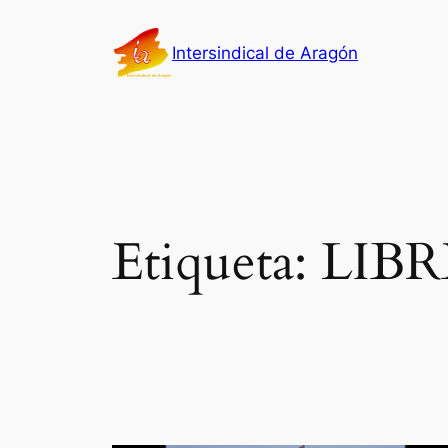
Saltar
al
Intersindical de Aragón
contenido
Etiqueta:
LIBR