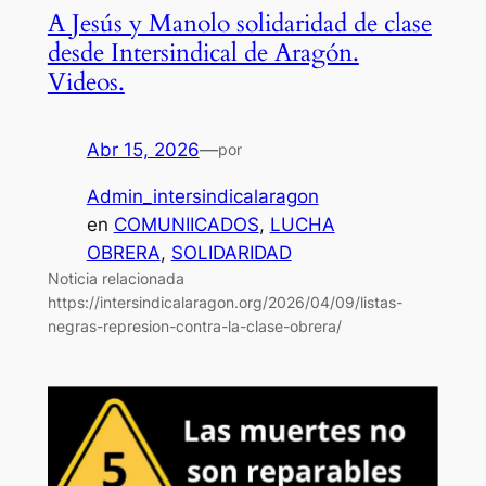
A Jesús y Manolo solidaridad de clase
desde Intersindical de Aragón.
Videos.
Abr 15, 2026
—
por
Admin_intersindicalaragon
en
COMUNIICADOS
, 
LUCHA
OBRERA
, 
SOLIDARIDAD
Noticia relacionada
https://intersindicalaragon.org/2026/04/09/listas-
negras-represion-contra-la-clase-obrera/