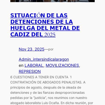
𝗦𝗜𝗧𝗨𝗔𝗖𝗜Ó𝗡 𝗗𝗘 𝗟𝗔𝗦
𝗗𝗘𝗧𝗘𝗡𝗖𝗜𝗢𝗡𝗘𝗦 𝗗𝗘 𝗟𝗔
𝗛𝗨𝗘𝗟𝗚𝗔 𝗗𝗘𝗟 𝗠𝗘𝗧𝗔𝗟 𝗗𝗘
𝗖𝗔𝗗𝗜𝗭 𝗗𝗘𝗟 2025
Nov 23, 2025
—
por
Admin_intersindicalaragon
en
LABORAL
, 
MOVILIZACIONES
, 
REPRESION
6 CUESTIONES A TENER EN CUENTA 1
CONTRATACIÓN DE ABOGADOS PENALISTAS. A
principios de agosto, después de la oleada de
detenciones y de las fianzas desproporcionadas
pedidas por la “justicia”, nos reunimos con nuestro
abogado laboralista Luis Ocaña. En dicha reunión, por