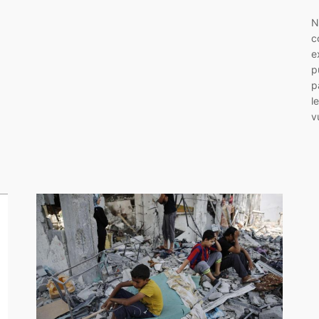
N
c
e
p
p
l
v