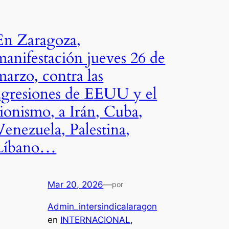
En Zaragoza,
manifestación jueves 26 de
marzo, contra las
agresiones de EEUU y el
sionismo, a Irán, Cuba,
Venezuela, Palestina,
Líbano…
Mar 20, 2026
—
por
Admin_intersindicalaragon
en
INTERNACIONAL
, 