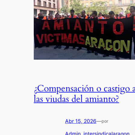
¿Compensación o castigo 
las viudas del amianto?
Abr 15, 2026
—
por
Admin_intersindicalaragon