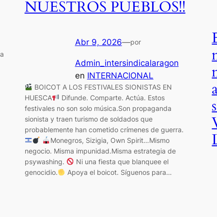
NUESTROS PUEBLOS!!
Abr 9, 2026
—
por
ra
Admin_intersindicalaragon
en
INTERNACIONAL
BOICOT A LOS FESTIVALES SIONISTAS EN
HUESCA
Difunde. Comparte. Actúa. Estos
festivales no son solo música.Son propaganda
sionista y traen turismo de soldados que
probablemente han cometido crímenes de guerra.
Monegros, Sizigia, Own Spirit…Mismo
negocio. Misma impunidad.Misma estrategia de
psywashing.
Ni una fiesta que blanquee el
genocidio.
Apoya el boicot. Síguenos para…