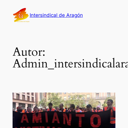
Saltar
al
Intersindical de Aragón
contenido
Autor:
Admin_intersindicala