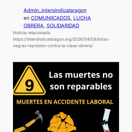
Admin_intersindicalaragon
en
COMUNIICADOS
, 
LUCHA
OBRERA
, 
SOLIDARIDAD
Noticia relacionada
https://intersindicalaragon.org/2026/04/09/listas-
negras-represion-contra-la-clase-obrera/